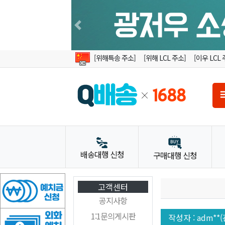
Previous
[위해특송 주소]
[위해 LCL 주소]
[이우 LCL 
배송대행 신청
구매대행 신청
고객센터
공지사항
1:1문의게시판
작성자
: adm**