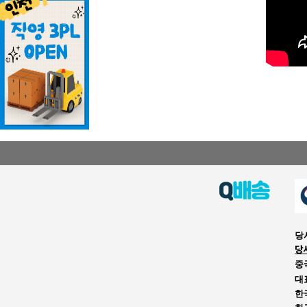
당
당
중
대
한